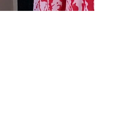
24 juin 2022
1 min de lecture
Ressources
Viser la certification
B-Corp pour votre
entreprise !
L'agence Impact, à travers sa
fondatrice Marie-Charlotte B-Leader
peut dès à présent accompagner les