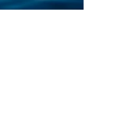
24 juin 2022
1 min de lecture
Innovation durable
UNESCO. 60 pays et
600 chercheurs:
Montpellier capitale
européenne de l'eau
Cette semaine, Montpellier se