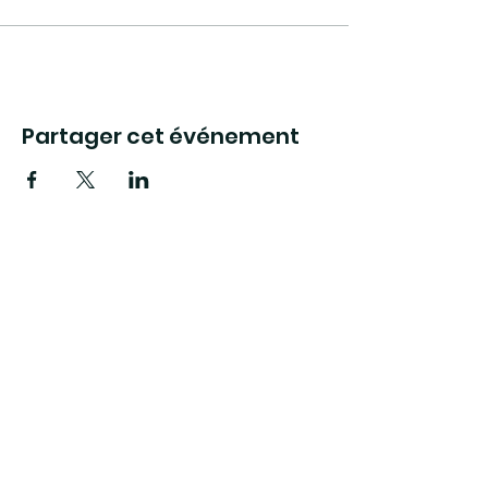
Partager cet événement
La Maison de l'Impact
Montpellier
9, rue Maguelone
34000 Montpellier
France
E-mail
:
contact@maisondelimpact.com
Numéro RNA de