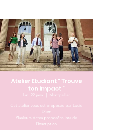
Atelier Etudiant " Trouve
ton impact "
lun. 22 janv.
  |  
Montpellier
Cet atelier vous est proposée par Lucie
Diem
Plusieurs dates proposées lors de
l'inscription