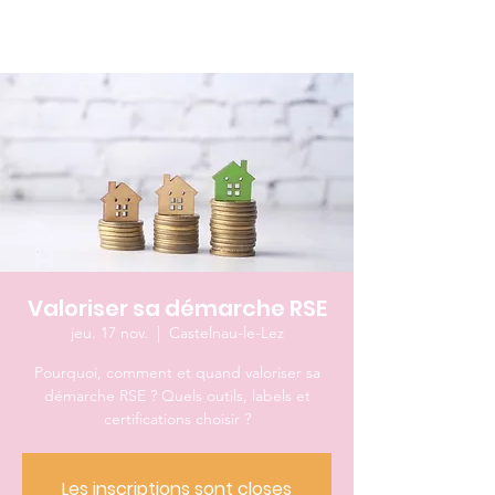
Valoriser sa démarche RSE
jeu. 17 nov.
  |  
Castelnau-le-Lez
Pourquoi, comment et quand valoriser sa
démarche RSE ? Quels outils, labels et
certifications choisir ?
Les inscriptions sont closes