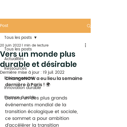
Post
Tous les posts
20 juin 2022
1 min de lecture
Tous les posts
Vers un monde plus
Actualités
durable et désirable
Ressources
Dernière mise à jour :
19 juil. 2022
Environnement
ChangeNOW a eu lieu la semaine 
dernière à Paris ! 🌍
Innovation durable
Finance durable
Devenu un des plus grands 
événements mondial de la 
transition écologique et sociale, 
ce sommet a pour ambition 
d’accélérer la transition 