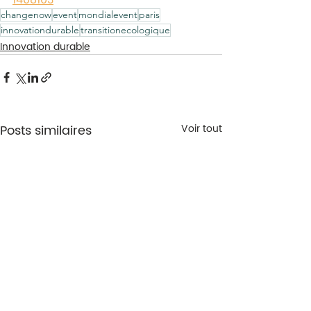
changenow
event
mondialevent
paris
innovationdurable
transitionecologique
Innovation durable
Posts similaires
Voir tout